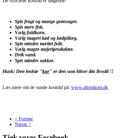
De officielle kostråd er følgende:
Spis frugt og mange grønsager.
Spis mere fisk.
Vælg fuldkorn.
Vælg magert kød og kødpålæg.
Spis mindre mættet fedt.
Vælg magre mejeriprodukter.
Drik vand.
Spis mindre sukker.
Husk: Den bedste "
kur
" er den som bliver din livsstil !!
Læs mere om de sunde kostråd på:
www.altomkost.dk
< Forrige
Næste >
Tjek vores Facebook